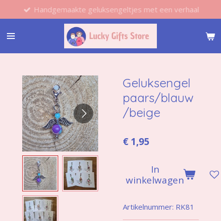
Handgemaakte geluksengeltjes met een verhaal
Ga
direct
naar
de
hoofdinhoud
Geluksengel
paars/blauw
/beige
€ 1,95
In
winkelwagen
Artikelnummer:
RK81