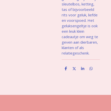
sleutelbos, ketting,
tas of bijvoorbeeld
rits voor geluk, liefde
en voorspoed. Het
geluksengeltje is ook
een leuk klein
cadeautje om weg te
geven aan dierbaren,
klanten of als
relatiegeschenk.
D
D
S
D
e
e
h
e
l
e
a
l
e
l
r
e
n
e
n