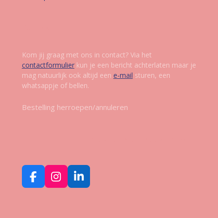
Contact
Kom jij graag met ons in contact? Via het
contactformulier
kun je een bericht achterlaten maar je
mag natuurlijk ook altijd een
e-mail
sturen, een
whatsappje of bellen.
Bestelling herroepen/annuleren
Volg ons op social media
F
I
L
a
n
i
c
s
n
e
t
k