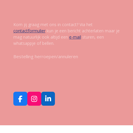
Contact
Kom jij graag met ons in contact? Via het
contactformulier
kun je een bericht achterlaten maar je
mag natuurlijk ook altijd een
e-mail
sturen, een
whatsappje of bellen.
Bestelling herroepen/annuleren
Volg ons op social media
F
I
L
a
n
i
c
s
n
e
t
k
b
a
e