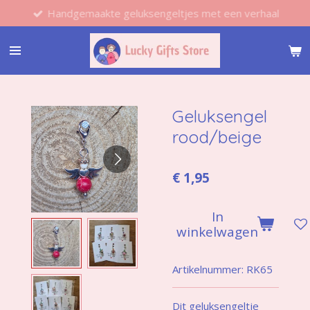
Handgemaakte geluksengeltjes met een verhaal
Ga
direct
naar
de
hoofdinhoud
Geluksengel
rood/beige
€ 1,95
In
winkelwagen
Artikelnummer:
RK65
Dit geluksengeltje