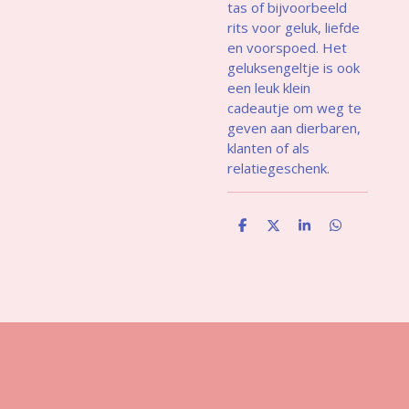
tas of bijvoorbeeld
rits voor geluk, liefde
en voorspoed. Het
geluksengeltje is ook
een leuk klein
cadeautje om weg te
geven aan dierbaren,
klanten of als
relatiegeschenk.
D
D
S
D
e
e
h
e
l
e
a
l
e
l
r
e
n
e
n
Gegevens