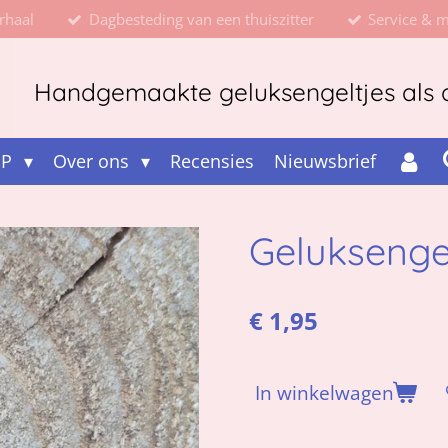
rhaal
Dagbesteding van een thuiszitter
Service & 
Handgemaakte geluksengeltjes als d
OP
Over ons
Recensies
Nieuwsbrief
Geluksenge
€ 1,95
In winkelwagen