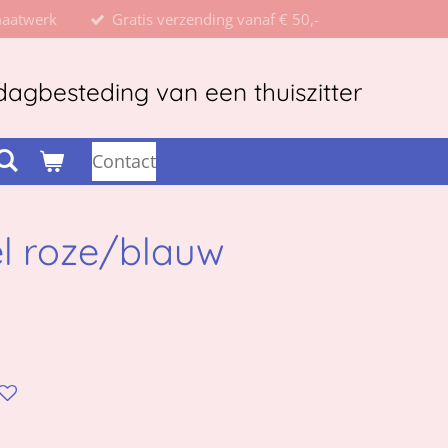
maatwerk
Gratis verzending vanaf € 50,-
agbesteding van een thuiszitter
Contact
l roze/blauw