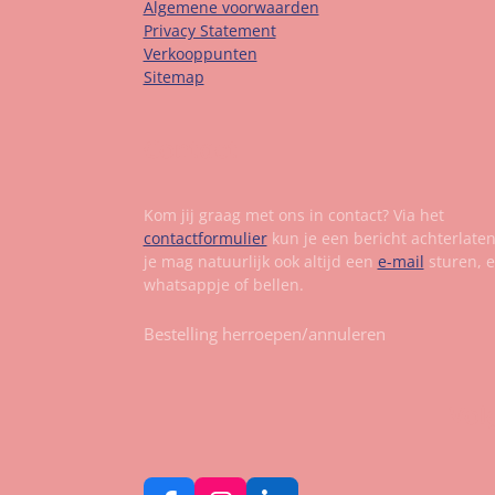
Algemene voorwaarden
Privacy Statement
Verkooppunten
Sitemap
Contact
Kom jij graag met ons in contact? Via het
contactformulier
kun je een bericht achterlate
je mag natuurlijk ook altijd een
e-mail
sturen, 
whatsappje of bellen.
Bestelling herroepen/annuleren
Vol