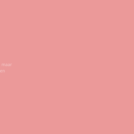
n maar
een
g ons op social media