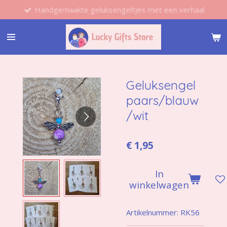
Handgemaakte geluksengeltjes met een verhaal
Ga
direct
naar
de
hoofdinhoud
Geluksengel
paars/blauw
/wit
€ 1,95
In
winkelwagen
Artikelnummer:
RK56