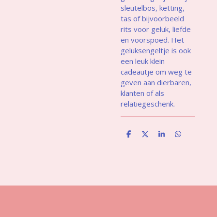
sleutelbos, ketting,
tas of bijvoorbeeld
rits voor geluk, liefde
en voorspoed. Het
geluksengeltje is ook
een leuk klein
cadeautje om weg te
geven aan dierbaren,
klanten of als
relatiegeschenk.
D
D
S
D
e
e
h
e
l
e
a
l
e
l
r
e
n
e
n