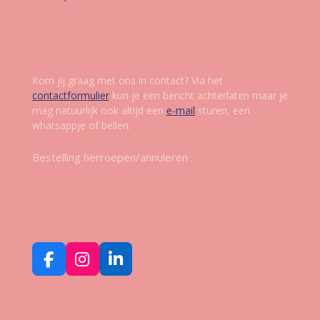
Contact
Kom jij graag met ons in contact? Via het
contactformulier
kun je een bericht achterlaten maar je
mag natuurlijk ook altijd een
e-mail
sturen, een
whatsappje of bellen.
Bestelling herroepen/annuleren
Volg ons op social media
F
I
L
a
n
i
c
s
n
e
t
k