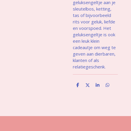
geluksengeltje aan je
sleutelbos, ketting,
tas of bijvoorbeeld
rits voor geluk, liefde
en voorspoed. Het
geluksengeltje is ook
een leuk klein
cadeautje om weg te
geven aan dierbaren,
klanten of als
relatiegeschenk.
D
D
S
D
e
e
h
e
l
e
a
l
e
l
r
e
n
e
n