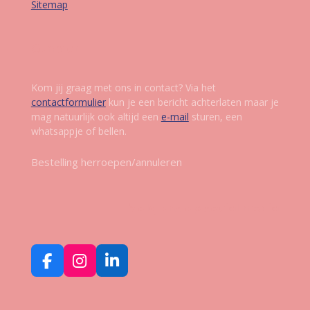
Sitemap
Contact
Kom jij graag met ons in contact? Via het
contactformulier
kun je een bericht achterlaten maar je
mag natuurlijk ook altijd een
e-mail
sturen, een
whatsappje of bellen.
Bestelling herroepen/annuleren
Volg ons op social media
F
I
L
a
n
i
c
s
n