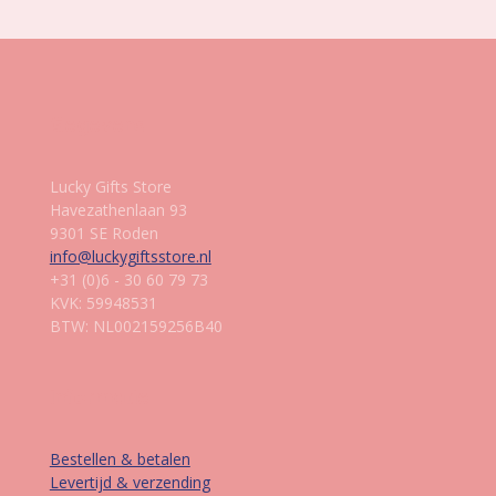
Gegevens
Lucky Gifts Store
Havezathenlaan 93
9301 SE Roden
info@luckygiftsstore.nl
+31 (0)6 - 30 60 79 73
KVK: 59948531
BTW: NL002159256B40
Informatie
Bestellen & betalen
Levertijd & verzending