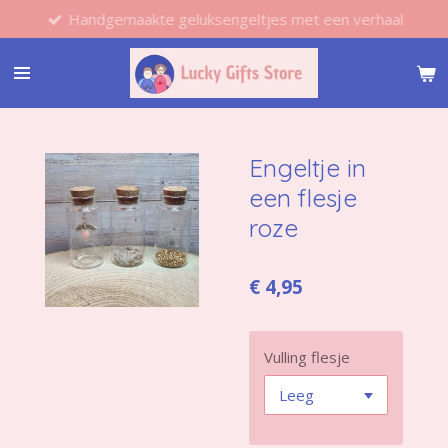
Handgemaakte geluksengeltjes met een verhaal
Ga
direct
naar
de
hoofdinhoud
Engeltje in
een flesje
roze
€ 4,95
Vulling flesje