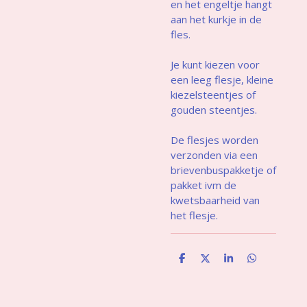
en het engeltje hangt
aan het kurkje in de
fles.
Je kunt kiezen voor
een leeg flesje, kleine
kiezelsteentjes of
gouden steentjes.
De flesjes worden
verzonden via een
brievenbuspakketje of
pakket ivm de
kwetsbaarheid van
het flesje.
D
D
S
D
e
e
h
e
l
e
a
l
e
l
r
e
n
e
n