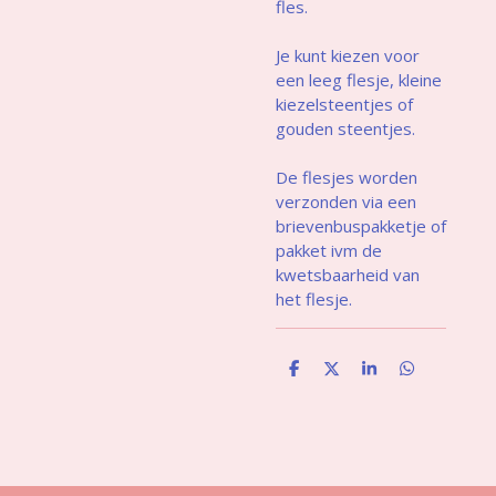
fles.
Je kunt kiezen voor
een leeg flesje, kleine
kiezelsteentjes of
gouden steentjes.
De flesjes worden
verzonden via een
brievenbuspakketje of
pakket ivm de
kwetsbaarheid van
het flesje.
D
D
S
D
e
e
h
e
l
e
a
l
e
l
r
e
n
e
n