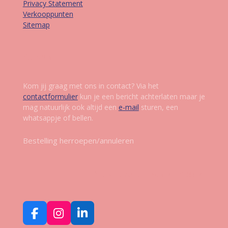
Privacy Statement
Verkooppunten
Sitemap
Contact
Kom jij graag met ons in contact? Via het
contactformulier
kun je een bericht achterlaten maar je
mag natuurlijk ook altijd een
e-mail
sturen, een
whatsappje of bellen.
Bestelling herroepen/annuleren
Volg ons op social media
F
I
L