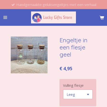
Handgemaakte geluksengeltjes met een verhaal
Ga
direct
naar
de
hoofdinhoud
Engeltje in
een flesje
geel
€ 4,95
Vulling flesje