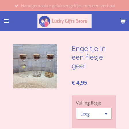
Handgemaakte geluksengeltjes met een verhaal
Ga
direct
naar
de
hoofdinhoud
Engeltje in
een flesje
geel
€ 4,95
Vulling flesje