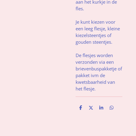
aan het kurkje in de
fles.
Je kunt kiezen voor
een leeg flesje, kleine
kiezelsteentjes of
gouden steentjes.
De flesjes worden
verzonden via een
brievenbuspakketje of
pakket ivm de
kwetsbaarheid van
het flesje.
D
D
S
D
e
e
h
e
l
e
a
l
e
l
r
e
n
e
n