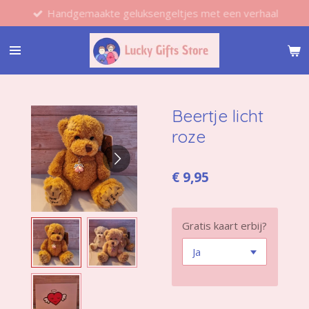
Handgemaakte geluksengeltjes met een verhaal
Ga
direct
naar
de
hoofdinhoud
Beertje licht
roze
€ 9,95
Gratis kaart erbij?