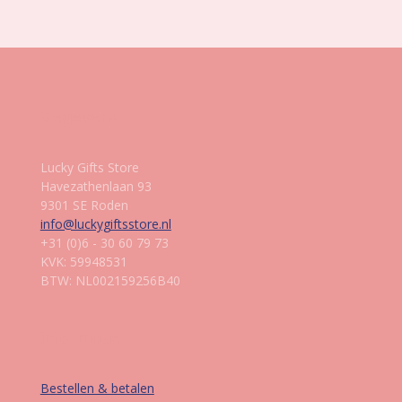
n
e
n
Gegevens
Lucky Gifts Store
Havezathenlaan 93
9301 SE Roden
info@luckygiftsstore.nl
+31 (0)6 - 30 60 79 73
KVK: 59948531
BTW: NL002159256B40
Informatie
Bestellen & betalen