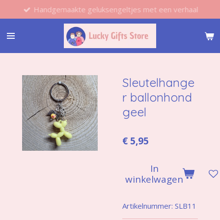
Handgemaakte geluksengeltjes met een verhaal
Ga
direct
naar
de
hoofdinhoud
Sleutelhange
r ballonhond
geel
€ 5,95
In
winkelwagen
Artikelnummer:
SLB11