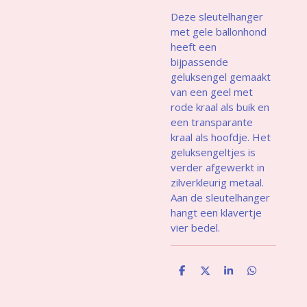
Deze sleutelhanger
met gele ballonhond
heeft een
bijpassende
geluksengel gemaakt
van een geel met
rode kraal als buik en
een transparante
kraal als hoofdje. Het
geluksengeltjes is
verder afgewerkt in
zilverkleurig metaal.
Aan de sleutelhanger
hangt een klavertje
vier bedel.
D
D
S
D
e
e
h
e
l
e
a
l
e
l
r
e