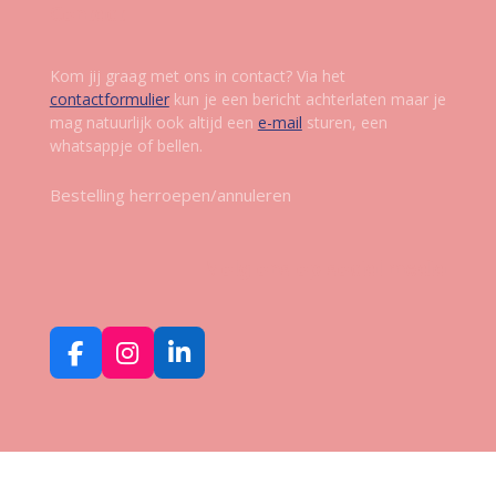
Contact
Kom jij graag met ons in contact? Via het
contactformulier
kun je een bericht achterlaten maar je
mag natuurlijk ook altijd een
e-mail
sturen, een
whatsappje of bellen.
Bestelling herroepen/annuleren
Volg ons op social media
F
I
L
a
n
i
c
s
n
e
t
k
b
a
e
o
g
d