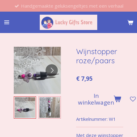
Handgemaakte geluksengeltjes met een verhaal
Ga
direct
naar
de
hoofdinhoud
Wijnstopper
roze/paars
€ 7,95
In
winkelwagen
Artikelnummer:
W1
Met deze wijnstopper