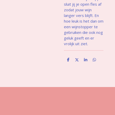
sluit jij je open fles af
zodat jouw wijn
langer vers blijft. En
hoe leuk is het dan om
een wijnstopper te
gebruiken die ook nog
geluk geeft en er
vrolijk uit ziet.
D
D
S
D
e
e
h
e
l
e
a
l
e
l
r
e
n
e
n
Gegevens