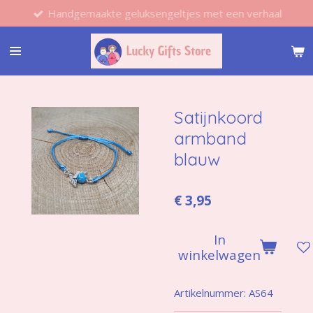
Handgemaakte geluksengeltjes met een verhaal
Ga
direct
naar
de
hoofdinhoud
Satijnkoord
armband
blauw
€ 3,95
In
winkelwagen
Artikelnummer:
AS64