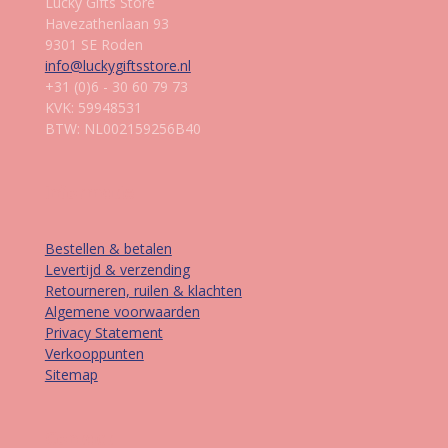
Lucky Gifts Store
Havezathenlaan 93
9301 SE Roden
info@luckygiftsstore.nl
+31 (0)6 - 30 60 79 73
KVK: 59948531
BTW: NL002159256B40
Informatie
Bestellen & betalen
Levertijd & verzending
Retourneren, ruilen & klachten
Algemene voorwaarden
Privacy Statement
Verkooppunten
Sitemap
Contact