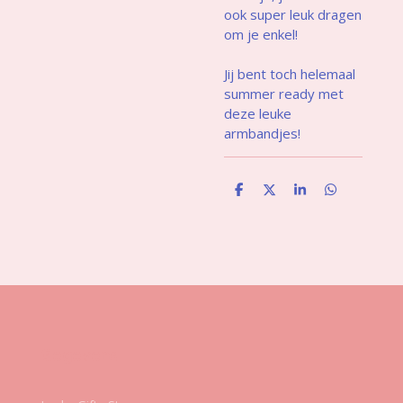
ook super leuk dragen
om je enkel!
Jij bent toch helemaal
summer ready met
deze leuke
armbandjes!
D
D
S
D
e
e
h
e
l
e
a
l
e
l
r
e
n
e
n
Gegevens