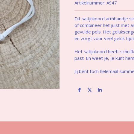
Artikelnummer:
AS47
Dit satijnkoord armbandje si
of combineer het juist met 
gevulde pols. Het geluksenge
en zorgt voor veel geluk tij
Het satijnkoord heeft schui
past. En weet je, je kunt he
Jij bent toch helemaal summ
D
D
S
e
e
h
l
e
a
e
l
r
n
e