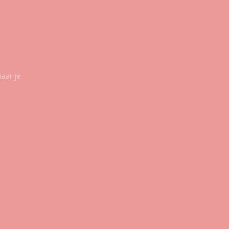
maar je
g ons op social media