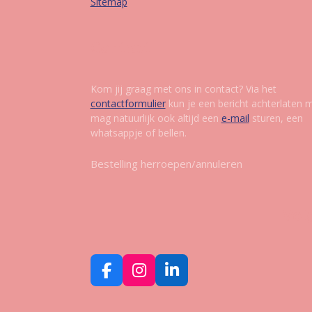
Sitemap
Contact
Kom jij graag met ons in contact? Via het
contactformulier
kun je een bericht achterlaten 
mag natuurlijk ook altijd een
e-mail
sturen, een
whatsappje of bellen.
Bestelling herroepen/annuleren
Vol
F
I
L
a
n
i
c
s
n