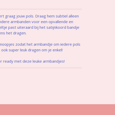
ert graag jouw pols. Draag hem subtiel alleen
andere armbanden voor een opvallende en
ltje past uiteraard bij het satijnkoord bandje
dens het dragen.
fknoopjes zodat het armbandje om iedere pols
m ook super leuk dragen om je enkel!
er ready met deze leuke armbandjes!