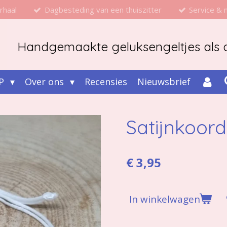
rhaal
Dagbesteding van een thuiszitter
Service &
Handgemaakte geluksengeltjes als d
P
Over ons
Recensies
Nieuwsbrief
Satijnkoor
€ 3,95
In winkelwagen