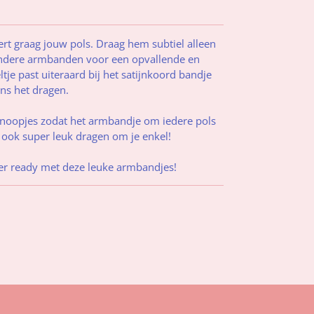
ert graag jouw pols. Draag hem subtiel alleen
andere armbanden voor een opvallende en
tje past uiteraard bij het satijnkoord bandje
ens het dragen.
fknoopjes zodat het armbandje om iedere pols
m ook super leuk dragen om je enkel!
er ready met deze leuke armbandjes!