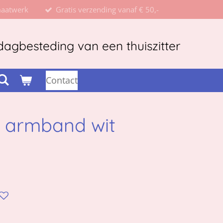
maatwerk
Gratis verzending vanaf € 50,-
agbesteding van een thuiszitter
Contact
d armband wit