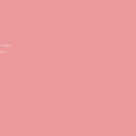
n maar
een
g ons op social media