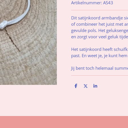
Artikelnummer:
AS43
Dit satijnkoord armbandje si
of combineer het juist met 
gevulde pols. Het geluksengel
en zorgt voor veel geluk tijd
Het satijnkoord heeft schui
past. En weet je, je kunt he
Jij bent toch helemaal summ
D
D
S
e
e
h
l
e
a
e
l
r
n
e