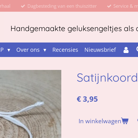
rhaal
Dagbesteding van een thuiszitter
Service & 
Handgemaakte geluksengeltjes als d
OP
Over ons
Recensies
Nieuwsbrief
Satijnkoor
€ 3,95
In winkelwagen