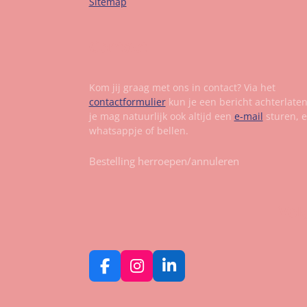
Sitemap
Contact
Kom jij graag met ons in contact? Via het
contactformulier
kun je een bericht achterlate
je mag natuurlijk ook altijd een
e-mail
sturen, 
whatsappje of bellen.
Bestelling herroepen/annuleren
Vol
F
I
L
a
n
i
c
s
n