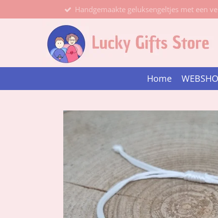
Handgemaakte geluksengeltjes met een ve
Ga
direct
naar
de
hoofdinhoud
Home
WEBSH