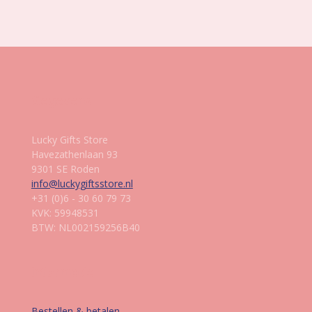
e
l
r
e
n
e
n
Gegevens
Lucky Gifts Store
Havezathenlaan 93
9301 SE Roden
info@luckygiftsstore.nl
+31 (0)6 - 30 60 79 73
KVK: 59948531
BTW: NL002159256B40
Informatie
Bestellen & betalen