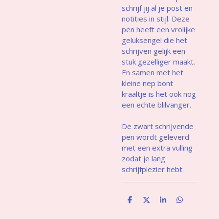
schrijf jij al je post en
notities in stijl. Deze
pen heeft een vrolijke
geluksengel die het
schrijven gelijk een
stuk gezelliger maakt.
En samen met het
kleine nep bont
kraaltje is het ook nog
een echte blilvanger.
De zwart schrijvende
pen wordt geleverd
met een extra vulling
zodat je lang
schrijfplezier hebt.
D
D
S
D
e
e
h
e
l
e
a
l