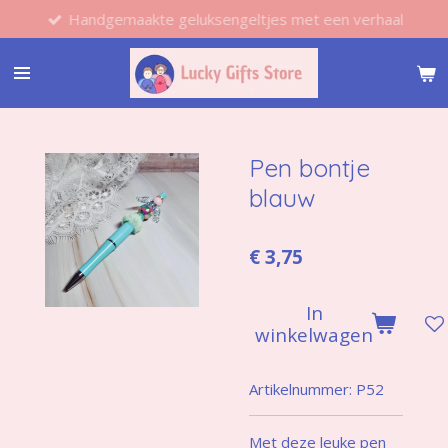
Handgemaakte geluksengeltjes met een verhaal
Ga
direct
naar
de
hoofdinhoud
Pen bontje
blauw
€ 3,75
In
winkelwagen
Artikelnummer:
P52
Met deze leuke pen