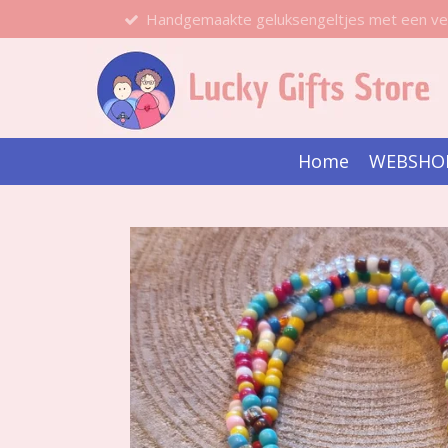
Handgemaakte geluksengeltjes met een ve
Ga
direct
naar
de
hoofdinhoud
Home
WEBSHO