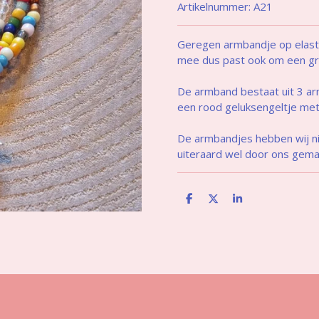
Artikelnummer:
A21
Geregen armbandje op elast
mee dus past ook om een gr
De armband bestaat uit 3 
een rood geluksengeltje met 
De armbandjes hebben wij ni
uiteraard wel door ons gema
D
D
S
e
e
h
l
e
a
e
l
r
n
e