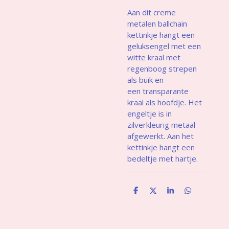
Aan dit creme
metalen ballchain
kettinkje hangt een
geluksengel met een
witte kraal met
regenboog strepen
als buik en
een transparante
kraal als hoofdje. Het
engeltje is in
zilverkleurig metaal
afgewerkt. Aan het
kettinkje hangt een
bedeltje met hartje.
D
D
S
D
e
e
h
e
l
e
a
l
e
l
r
e
n
e
n