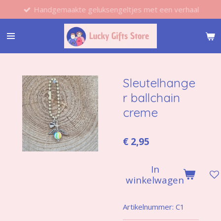
Handgemaakte geluksengeltjes met een verhaal
Ga
direct
naar
de
hoofdinhoud
Sleutelhange
r ballchain
creme
€ 2,95
In
winkelwagen
Artikelnummer:
C1