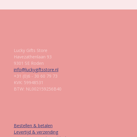
Gegevens
Lucky Gifts Store
Havezathenlaan 93
9301 SE Roden
info@luckygiftsstore.nl
+31 (0)6 - 30 60 79 73
KVK: 59948531
BTW: NL002159256B40
Informatie
Bestellen & betalen
Levertijd & verzending