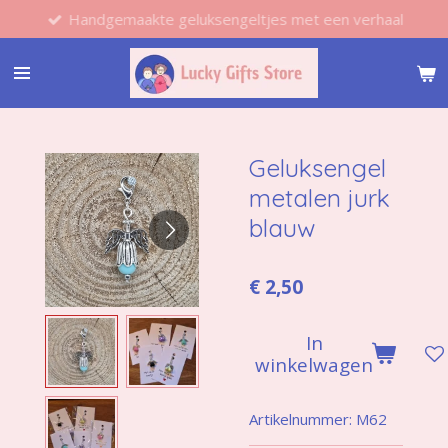
Handgemaakte geluksengeltjes met een verhaal
Ga
direct
naar
de
hoofdinhoud
Geluksengel
metalen jurk
blauw
€ 2,50
In
winkelwagen
Artikelnummer:
M62