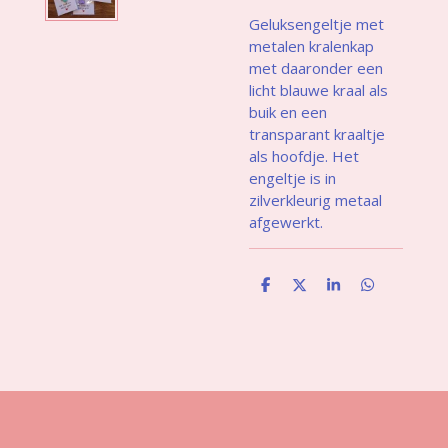
Geluksengeltje met
metalen kralenkap
met daaronder een
licht blauwe kraal
als
buik en een
transparant kraaltje
als hoofdje. Het
engeltje is in
zilverkleurig metaal
afgewerkt.
D
D
S
D
e
e
h
e
l
e
a
l
e
l
r
e
n
e
n