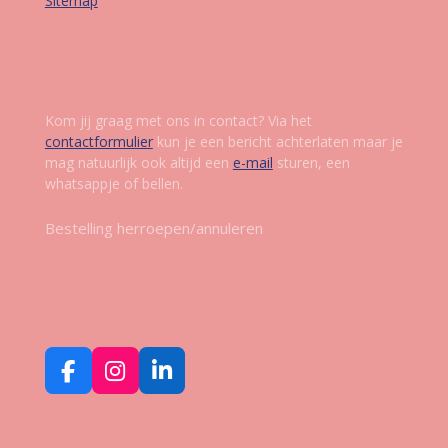
Sitemap
Contact
Kom jij graag met ons in contact? Via het
contactformulier
kun je een bericht achterlaten maar je
mag natuurlijk ook altijd een
e-mail
sturen, een
whatsappje of bellen.
Bestelling herroepen/annuleren
Volg ons op social media
F
I
L
a
n
i
c
s
n
e
t
k