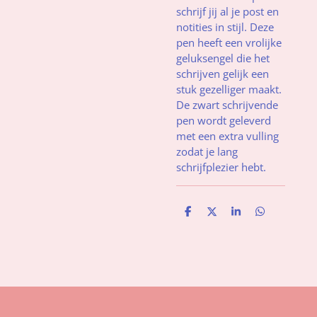
schrijf jij al je post en
notities in stijl. Deze
pen heeft een vrolijke
geluksengel die het
schrijven gelijk een
stuk gezelliger maakt.
De zwart schrijvende
pen wordt geleverd
met een extra vulling
zodat je lang
schrijfplezier hebt.
D
D
S
D
e
e
h
e
l
e
a
l
e
l
r
e
n
e
n