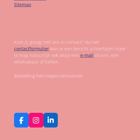
Sitemap
Contact
Kom jij graag met ons in contact? Via het
contactformulier
kun je een bericht achterlaten maar
je mag natuurlijk ook altijd een
e-mail
sturen, een
whatsappje of bellen.
Bestelling herroepen/annuleren
Volg ons op social media
F
I
L
a
n
i
c
s
n