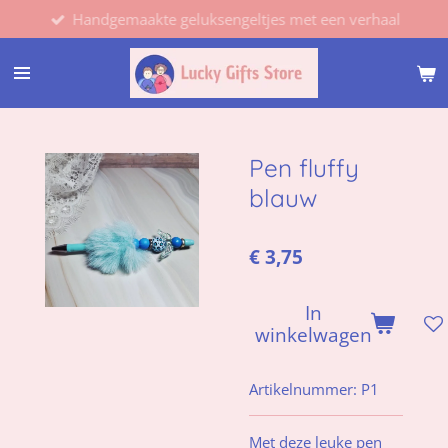
Handgemaakte geluksengeltjes met een verhaal
Ga
direct
naar
de
hoofdinhoud
Pen fluffy
blauw
€ 3,75
In
winkelwagen
Artikelnummer:
P1
Met deze leuke pen