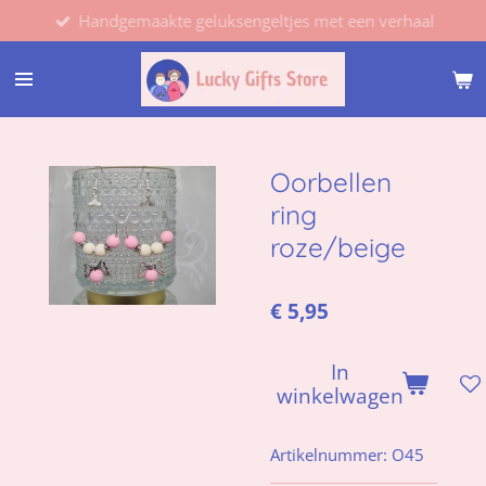
Handgemaakte geluksengeltjes met een verhaal
Ga
direct
naar
de
hoofdinhoud
Oorbellen
ring
roze/beige
€ 5,95
In
winkelwagen
Artikelnummer:
O45