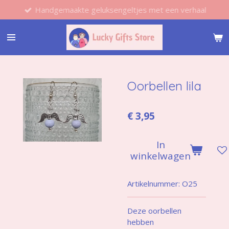
Handgemaakte geluksengeltjes met een verhaal
Ga
direct
naar
de
hoofdinhoud
Oorbellen lila
€ 3,95
In
winkelwagen
Artikelnummer:
O25
Deze oorbellen
hebben