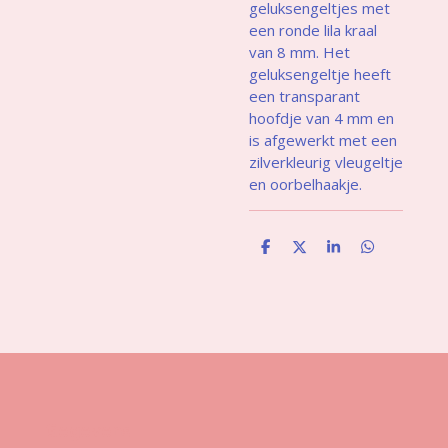
geluksengeltjes met
een ronde lila kraal
van 8 mm. Het
geluksengeltje heeft
een transparant
hoofdje van 4 mm en
is afgewerkt met een
zilverkleurig vleugeltje
en oorbelhaakje.
D
D
S
D
e
e
h
e
l
e
a
l
e
l
r
e
n
e
n
Gegevens