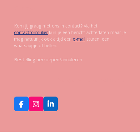
Contact
Kom jij graag met ons in contact? Via het
contactformulier
kun je een bericht achterlaten maar je
mag natuurlijk ook altijd een
e-mail
sturen, een
whatsappje of bellen.
Bestelling herroepen/annuleren
Volg ons op social media
F
I
L
a
n
i
c
s
n
e
t
k
b
a
e