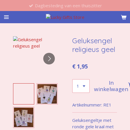
Dagbesteding van een thuiszitter
Ga
direct
naar
de
hoofdinhoud
Geluksengel
religieus geel
€ 1,95
In
winkelwagen
Artikelnummer:
RE1
Geluksengeltje met
ronde gele kraal met