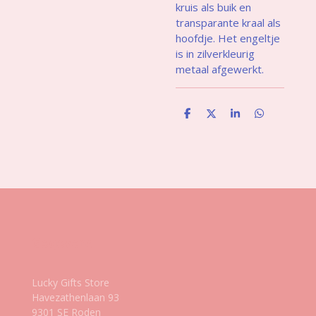
kruis als buik en
transparante kraal als
hoofdje. Het engeltje
is in zilverkleurig
metaal afgewerkt.
D
D
S
D
e
e
h
e
l
e
a
l
e
l
r
e
n
e
n
Gegevens
Lucky Gifts Store
Havezathenlaan 93
9301 SE Roden