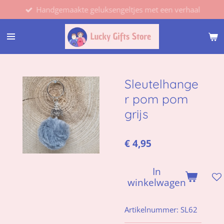
Handgemaakte geluksengeltjes met een verhaal
Ga
direct
naar
de
hoofdinhoud
Sleutelhange
r pom pom
grijs
€ 4,95
In
winkelwagen
Artikelnummer:
SL62