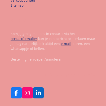
Verkooppunten
Sitemap
Contact
Kom jij graag met ons in contact? Via het
contactformulier
kun je een bericht achterlaten maar
je mag natuurlijk ook altijd een
e-mail
sturen, een
whatsappje of bellen.
Bestelling herroepen/annuleren
Volg ons op social media
F
I
L
a
n
i
c
s
n