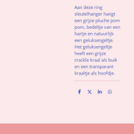
Aan deze ring
sleutelhanger hangt
een grijze pluche pom
pom, bedeltje van een
hartje en natuurlijk
een geluksengeltje.
Het geluksengeltje
heeft een grijze
crackle kraal als buik
en een transparant
kraaltje als hoofdje.
D
D
S
D
e
e
h
e
l
e
a
l
e
l
r
e
n
e
n