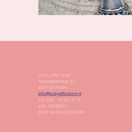
Gegevens
Lucky Gifts Store
Havezathenlaan 93
9301 SE Roden
info@luckygiftsstore.nl
+31 (0)6 - 30 60 79 73
KVK: 59948531
BTW: NL002159256B40
Informatie