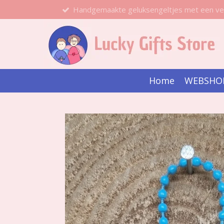
Handgemaakte geluksengeltjes met een ve
Ga
direct
naar
de
hoofdinhoud
Home
WEBSHO