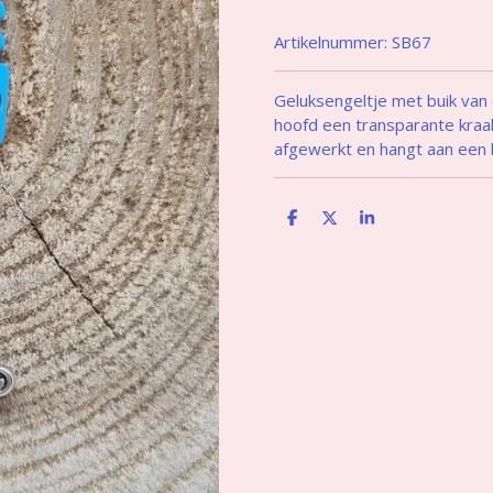
Artikelnummer:
SB67
Geluksengeltje met buik van 
hoofd een transparante kraal.
afgewerkt en hangt aan een 
D
D
S
e
e
h
l
e
a
e
l
r
n
e