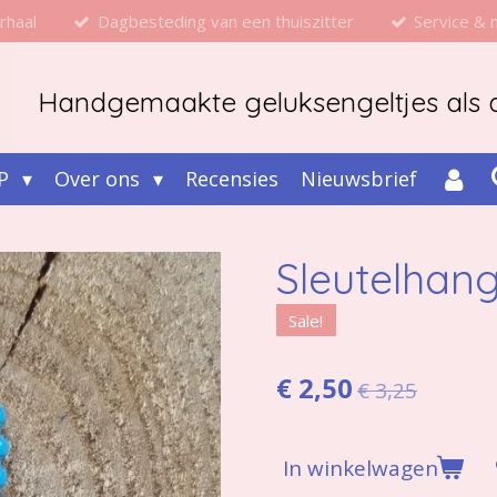
rhaal
Dagbesteding van een thuiszitter
Service &
Handgemaakte geluksengeltjes als d
P
Over ons
Recensies
Nieuwsbrief
Sleutelhang
Sale!
€ 2,50
€ 3,25
In winkelwagen