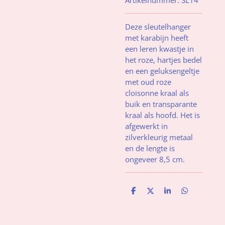
Deze sleutelhanger
met karabijn heeft
een leren kwastje in
het roze, hartjes bedel
en een geluksengeltje
met oud roze
cloisonne kraal als
buik en transparante
kraal als hoofd. Het is
afgewerkt in
zilverkleurig metaal
en de lengte is
ongeveer 8,5 cm.
D
D
S
D
e
e
h
e
l
e
a
l
e
l
r
e
n
e
n