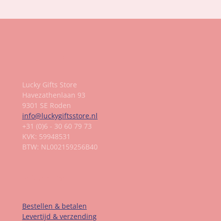
Gegevens
Lucky Gifts Store
Havezathenlaan 93
9301 SE Roden
info@luckygiftsstore.nl
+31 (0)6 - 30 60 79 73
KVK: 59948531
BTW: NL002159256B40
Informatie
Bestellen & betalen
Levertijd & verzending