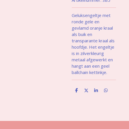
Geluksengeltje met
ronde gele en
gevlamd oranje kraal
als buik en
transparante kraal als
hoofdje. Het engeltje
is in zilverkleurig
metaal afgewerkt en
hangt aan een geel
ballchain kettinkje.
D
D
S
D
e
e
h
e
l
e
a
l
e
l
r
e
n
e
n