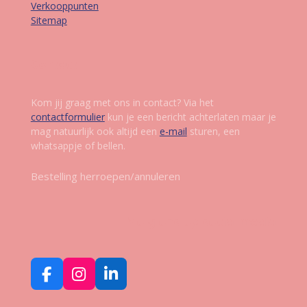
Verkooppunten
Sitemap
Contact
Kom jij graag met ons in contact? Via het
contactformulier
kun je een bericht achterlaten maar je
mag natuurlijk ook altijd een
e-mail
sturen, een
whatsappje of bellen.
Bestelling herroepen/annuleren
Volg ons op social media
F
I
L
a
n
i