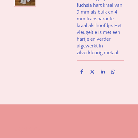
fuchsia hart kraal van
9 mm als buik en 4
mm transparante
kraal als hoofdje. Het
vleugeltje is met een
hartje en verder
afgewerkt in
zilverkleurig metaal.
D
D
S
D
e
e
h
e
l
e
a
l
e
l
r
e
n
e
n
Gegevens