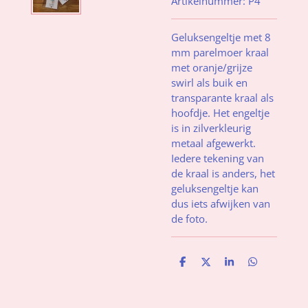
Artikelnummer:
P4
Geluksengeltje met 8
mm parelmoer
kraal
met oranje/grijze
swirl als buik en
transparante kraal als
hoofdje. Het engeltje
is in zilverkleurig
metaal afgewerkt.
Iedere tekening van
de kraal is anders, het
geluksengeltje kan
dus iets afwijken van
de foto.
D
D
S
D
e
e
h
e
l
e
a
l
e
l
r
e
n
e
n