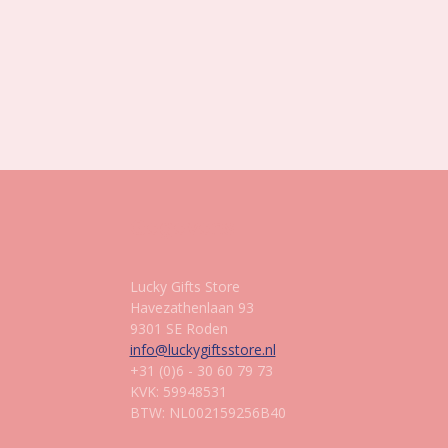
Gegevens
Lucky Gifts Store
Havezathenlaan 93
9301 SE Roden
info@luckygiftsstore.nl
+31 (0)6 - 30 60 79 73
KVK: 59948531
BTW: NL002159256B40