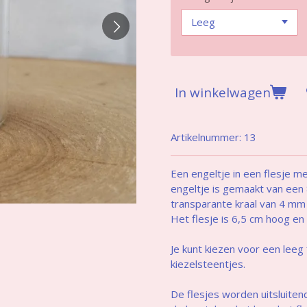
In winkelwagen
Artikelnummer:
13
Een engeltje in een flesje m
engeltje is gemaakt van een 
transparante kraal van 4 mm
Het flesje is 6,5 cm hoog e
Je kunt kiezen voor een leeg
kiezelsteentjes.
De flesjes worden uitsluite