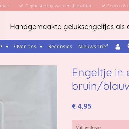
rhaal
Dagbesteding van een thuiszitter
Service &
Handgemaakte geluksengeltjes als d
P
Over ons
Recensies
Nieuwsbrief
Engeltje in 
bruin/blau
€ 4,95
Vulling flesje