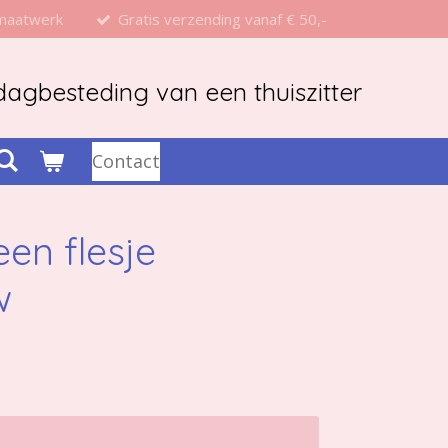
 maatwerk
Gratis verzending vanaf € 50,-
agbesteding van een thuiszitter
Contact
een flesje
w