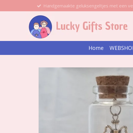
Handgemaakte geluksengeltjes met een ve
Ga
direct
naar
de
hoofdinhoud
Home
WEBSHO