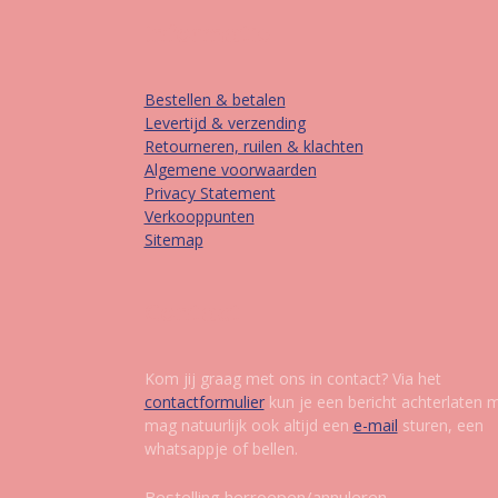
Informatie
Bestellen & betalen
Levertijd & verzending
Retourneren, ruilen & klachten
Algemene voorwaarden
Privacy Statement
Verkooppunten
Sitemap
Contact
Kom jij graag met ons in contact? Via het
contactformulier
kun je een bericht achterlaten 
mag natuurlijk ook altijd een
e-mail
sturen, een
whatsappje of bellen.
Bestelling herroepen/annuleren