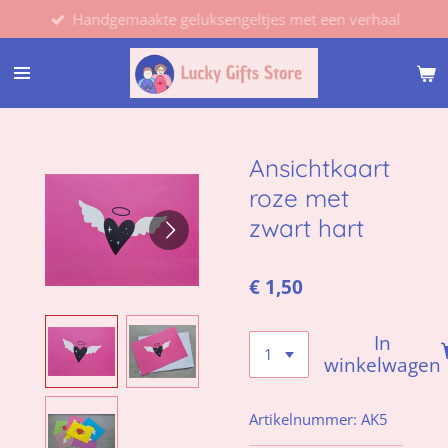
Handgemaakte geluksengeltjes met een verhaal
Ga
direct
naar
de
hoofdinhoud
Ansichtkaart
roze met
zwart hart
€ 1,50
In
winkelwagen
Artikelnummer:
AK5