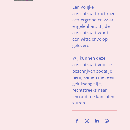
Een volijke
ansichtkaart met roze
achtergrond en zwart
engelenhart. Bij de
ansichtkaart wordt
een witte envelop
geleverd.
Wij kunnen deze
ansichtkaart voor je
beschrijven zodat je
hem, samen met een
geluksengeltje,
rechtstreeks naar
iemand toe kan laten
sturen.
D
D
S
D
e
e
h
e