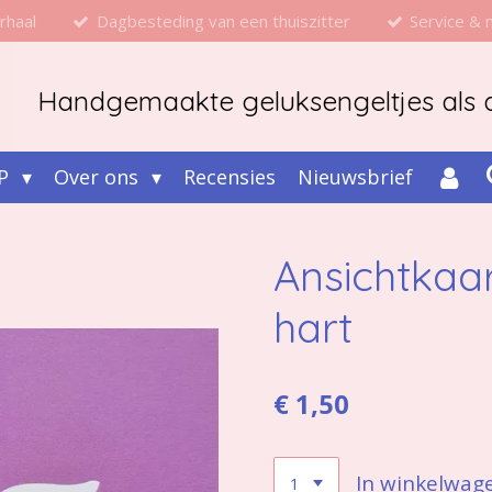
rhaal
Dagbesteding van een thuiszitter
Service &
Handgemaakte geluksengeltjes als d
P
Over ons
Recensies
Nieuwsbrief
Ansichtkaa
hart
€ 1,50
In winkelwag