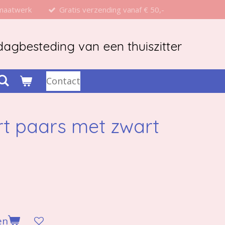
 maatwerk
Gratis verzending vanaf € 50,-
agbesteding van een thuiszitter
Contact
rt paars met zwart
en