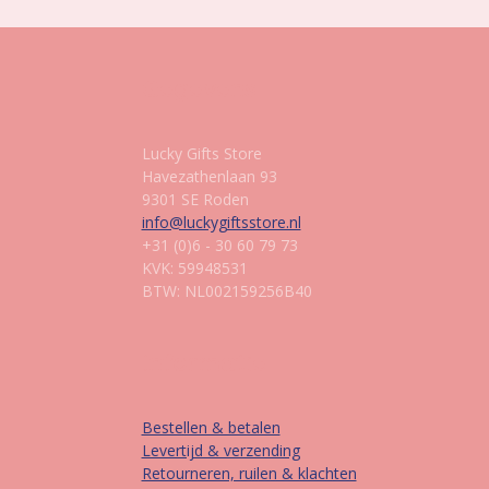
Gegevens
Lucky Gifts Store
Havezathenlaan 93
9301 SE Roden
info@luckygiftsstore.nl
+31 (0)6 - 30 60 79 73
KVK: 59948531
BTW: NL002159256B40
Informatie
Bestellen & betalen
Levertijd & verzending
Retourneren, ruilen & klachten