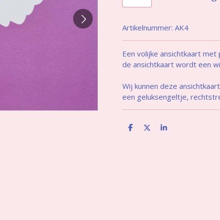
Artikelnummer:
AK4
Een volijke ansichtkaart met
de ansichtkaart wordt een w
Wij kunnen deze ansichtkaar
een geluksengeltje, rechtstr
D
D
S
e
e
h
l
e
a
e
l
r
n
e