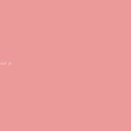
maar je
g ons op social media