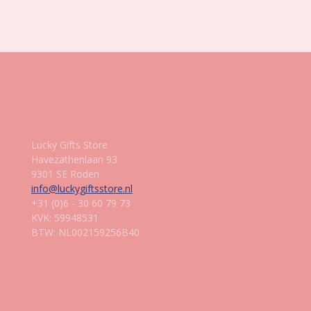
l
e
a
l
e
l
r
e
n
e
n
Gegevens
Lucky Gifts Store
Havezathenlaan 93
9301 SE Roden
info@luckygiftsstore.nl
+31 (0)6 - 30 60 79 73
KVK: 59948531
BTW: NL002159256B40
Informatie