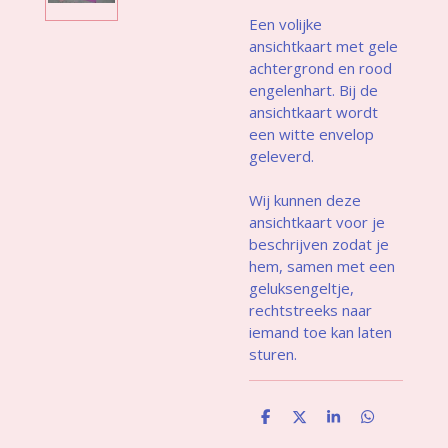
Een volijke
ansichtkaart met gele
achtergrond en rood
engelenhart. Bij de
ansichtkaart wordt
een witte envelop
geleverd.
Wij kunnen deze
ansichtkaart voor je
beschrijven zodat je
hem, samen met een
geluksengeltje,
rechtstreeks naar
iemand toe kan laten
sturen.
D
D
S
D
e
e
h
e