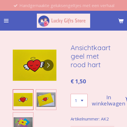
Handgemaakte geluksengeltjes met een verhaal
Ga
direct
naar
de
hoofdinhoud
Ansichtkaart
geel met
rood hart
€ 1,50
In
winkelwagen
Artikelnummer:
AK2