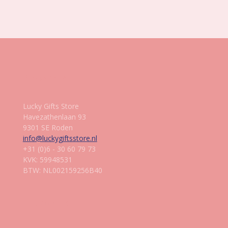
l
e
a
l
e
l
r
e
n
e
n
Gegevens
Lucky Gifts Store
Havezathenlaan 93
9301 SE Roden
info@luckygiftsstore.nl
+31 (0)6 - 30 60 79 73
KVK: 59948531
BTW: NL002159256B40
Informatie