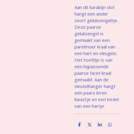
Aan dit karabijn slot
hangt een ander
soort geluksengeltje.
Deze paarse
geluksengel is
gemaakt van een
parelmoer kraal van
een hart en vleugels.
Het hoofdje is van
een bijpassende
paarse facet kraal
gemaakt. Aan de
sleutelhanger hangt
een paars leren
kwastje en een bedel
van een hartje.
D
D
S
D
e
e
h
e