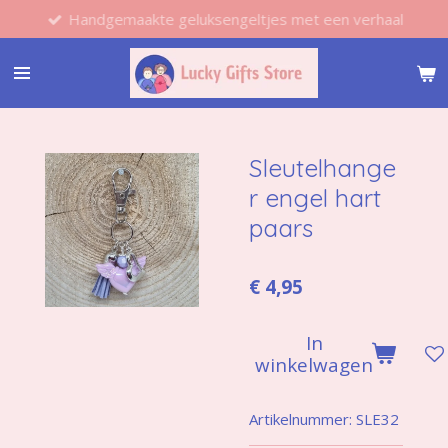
Handgemaakte geluksengeltjes met een verhaal
Ga
direct
naar
de
hoofdinhoud
Sleutelhange
r engel hart
paars
€ 4,95
In
winkelwagen
Artikelnummer:
SLE32