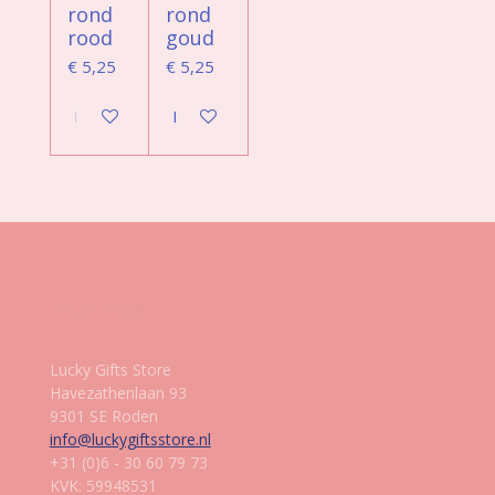
rond
rond
rood
goud
€ 5,25
€ 5,25
In winkelwagen
In winkelwagen
Gegevens
Lucky Gifts Store
Havezathenlaan 93
9301 SE Roden
info@luckygiftsstore.nl
+31 (0)6 - 30 60 79 73
KVK: 59948531