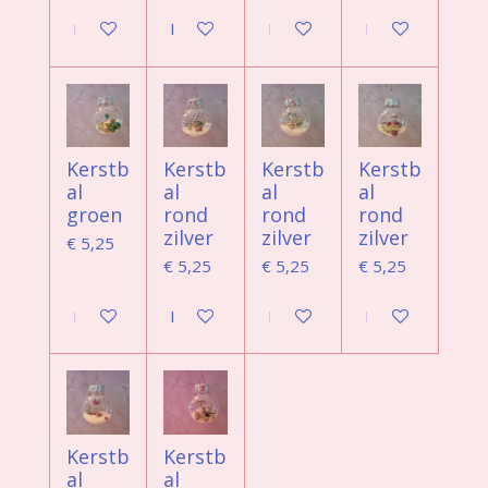
In winkelwagen
In winkelwagen
In winkelwagen
In winkelwagen
Kerstb
Kerstb
Kerstb
Kerstb
al
al
al
al
groen
rond
rond
rond
zilver
zilver
zilver
€ 5,25
€ 5,25
€ 5,25
€ 5,25
In winkelwagen
In winkelwagen
In winkelwagen
In winkelwagen
Kerstb
Kerstb
al
al