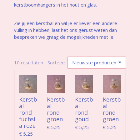
kerstboomhangers in het hout en glas.
Zie jij een kerstbal en wil je er liever een andere
vulling in hebben, laat het ons gerust weten dan
bespreken we graag de mogelijkheden met je.
10 resultaten
Sorteer:
Kerstb
Kerstb
Kerstb
Kerstb
al
al
al
al
rond
rond
rond
rond
fuchsi
groen
goud
groen
a roze
€ 5,25
€ 5,25
€ 5,25
€ 5,25