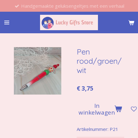
Handgemaakte geluksengeltjes met een verhaal
Ga
direct
naar
de
hoofdinhoud
Pen
rood/groen/
wit
€ 3,75
In
winkelwagen
Artikelnummer:
P21