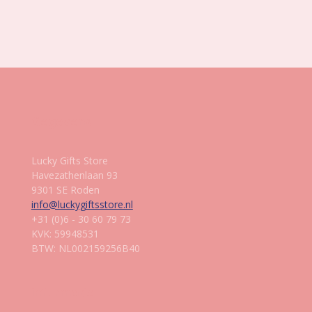
e
e
h
e
l
e
a
l
e
l
r
e
n
e
n
Gegevens
Lucky Gifts Store
Havezathenlaan 93
9301 SE Roden
info@luckygiftsstore.nl
+31 (0)6 - 30 60 79 73
KVK: 59948531
BTW: NL002159256B40
Informatie