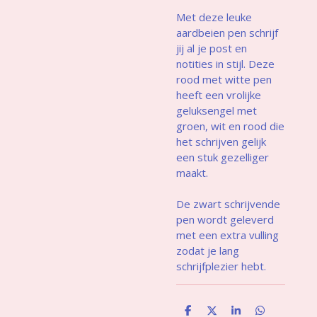
Met deze leuke
aardbeien pen schrijf
jij al je post en
notities in stijl. Deze
rood met witte pen
heeft een vrolijke
geluksengel met
groen, wit en rood die
het schrijven gelijk
een stuk gezelliger
maakt.
De zwart schrijvende
pen wordt geleverd
met een extra vulling
zodat je lang
schrijfplezier hebt.
D
D
S
D