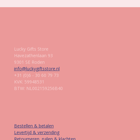
Gegevens
Lucky Gifts Store
Havezathenlaan 93
9301 SE Roden
info@luckygiftsstore.nl
+31 (0)6 - 30 60 79 73
KVK: 59948531
BTW: NL002159256B40
Informatie
Bestellen & betalen
Levertijd & verzending
Retourneren, ruilen & klachten