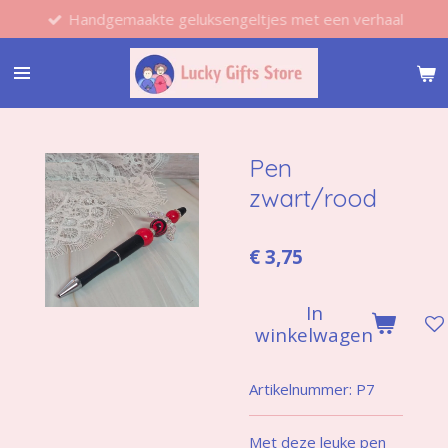
Handgemaakte geluksengeltjes met een verhaal
Ga
direct
naar
de
hoofdinhoud
Pen
zwart/rood
€ 3,75
In
winkelwagen
Artikelnummer:
P7
Met deze leuke pen