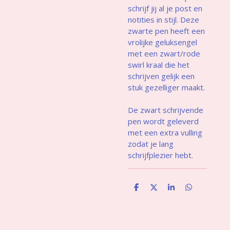
schrijf jij al je post en
notities in stijl. Deze
zwarte pen heeft een
vrolijke geluksengel
met een zwart/rode
swirl kraal die het
schrijven gelijk een
stuk gezelliger maakt.
De zwart schrijvende
pen wordt geleverd
met een extra vulling
zodat je lang
schrijfplezier hebt.
D
D
S
D
e
e
h
e
l
e
a
l
e
l
r
e
n
e
n