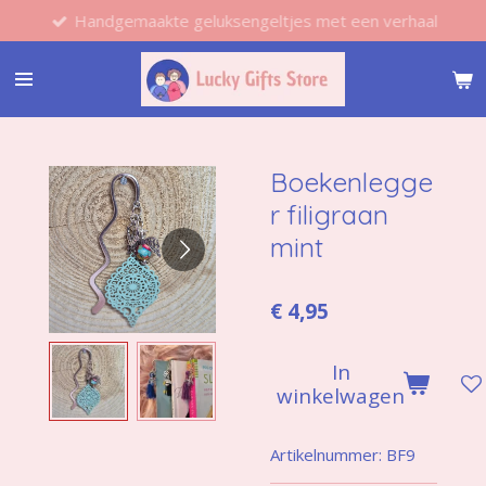
Handgemaakte geluksengeltjes met een verhaal
Ga
direct
naar
de
hoofdinhoud
Boekenlegge
r filigraan
mint
€ 4,95
In
winkelwagen
Artikelnummer:
BF9