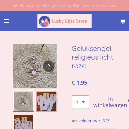
Handgemaakte geluksengeltjes met een verhaal
Ga
direct
naar
de
hoofdinhoud
Geluksengel
religieus licht
roze
€ 1,95
In
winkelwagen
Artikelnummer:
RE9