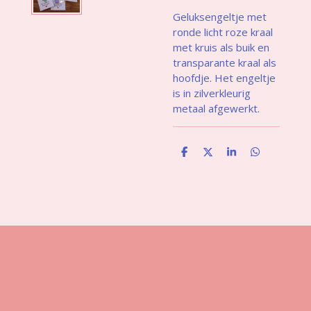
Geluksengeltje met
ronde licht roze kraal
met kruis als buik en
transparante kraal als
hoofdje. Het engeltje
is in zilverkleurig
metaal afgewerkt.
D
D
S
D
e
e
h
e
l
e
a
l
e
l
r
e
n
e
n
Gegevens