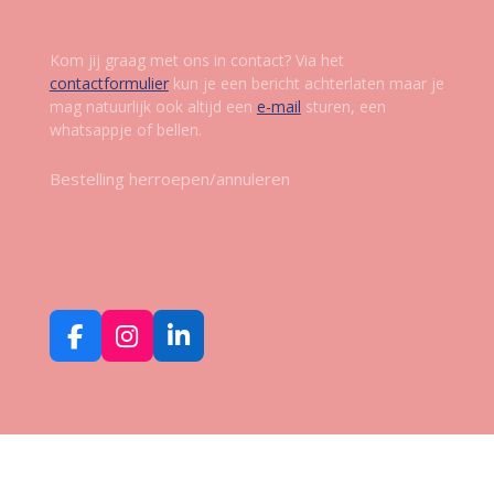
Kom jij graag met ons in contact? Via het
contactformulier
kun je een bericht achterlaten maar je
mag natuurlijk ook altijd een
e-mail
sturen, een
whatsappje of bellen.
Bestelling herroepen/annuleren
Volg ons op social media
F
I
L
a
n
i
c
s
n
e
t
k
b
a
e
o
g
d
o
r
I