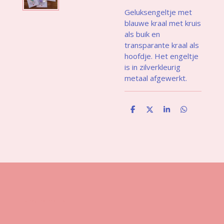
Geluksengeltje met
blauwe kraal met kruis
als buik en
transparante kraal als
hoofdje. Het engeltje
is in zilverkleurig
metaal afgewerkt.
D
D
S
D
e
e
h
e
l
e
a
l
e
l
r
e
n
e
n
Gegevens