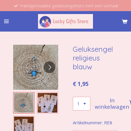
Handgemaakte geluksengeltjes met een verhaal
Ga
direct
naar
de
hoofdinhoud
Geluksengel
religieus
blauw
€ 1,95
In
winkelwagen
Artikelnummer:
RE8