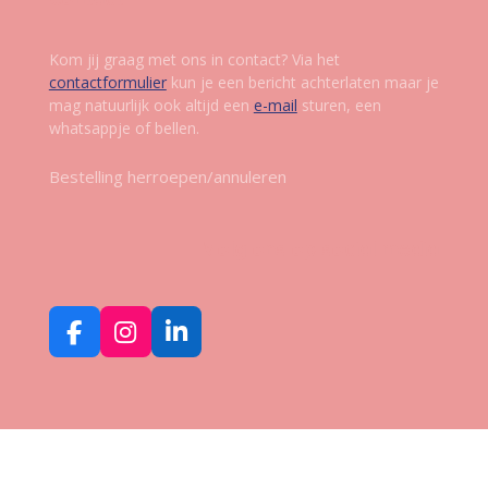
Kom jij graag met ons in contact? Via het
contactformulier
kun je een bericht achterlaten maar je
mag natuurlijk ook altijd een
e-mail
sturen, een
whatsappje of bellen.
Bestelling herroepen/annuleren
Volg ons op social media
F
I
L
a
n
i
c
s
n
e
t
k
b
a
e
o
g
d
o
r
I