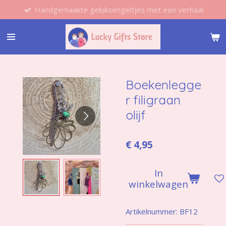
Handgemaakte geluksengeltjes met een verhaal
Ga
direct
naar
de
hoofdinhoud
Boekenlegge
r filigraan
olijf
€ 4,95
In
winkelwagen
Artikelnummer:
BF12