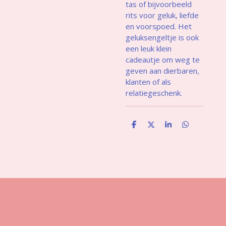
tas of bijvoorbeeld
rits voor geluk, liefde
en voorspoed. Het
geluksengeltje is ook
een leuk klein
cadeautje om weg te
geven aan dierbaren,
klanten of als
relatiegeschenk.
D
D
S
D
e
e
h
e
l
e
a
l
e
l
r
e
n
e
n
Gegevens