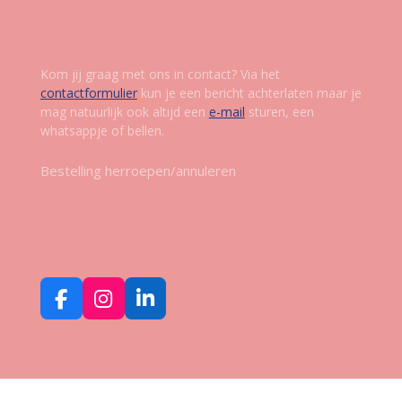
Contact
Kom jij graag met ons in contact? Via het
contactformulier
kun je een bericht achterlaten maar je
mag natuurlijk ook altijd een
e-mail
sturen, een
whatsappje of bellen.
Bestelling herroepen/annuleren
Volg ons op social media
F
I
L
a
n
i
c
s
n
e
t
k
b
a
e