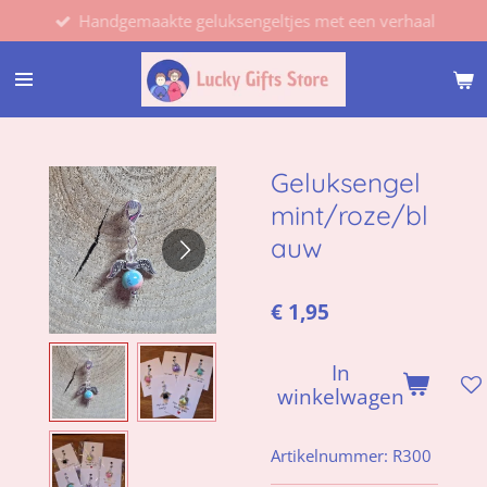
Handgemaakte geluksengeltjes met een verhaal
Ga
direct
naar
de
hoofdinhoud
Geluksengel
mint/roze/bl
auw
€ 1,95
In
winkelwagen
Artikelnummer:
R300