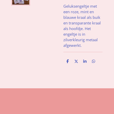
Geluksengeltje met
een roze, mint en
blauwe kraal als buik
en transparante kraal
als hoofdje. Het
engeltje is in
zilverkleurig metaal
afgewerkt.
D
D
S
D
e
e
h
e
l
e
a
l
e
l
r
e
n
e
n
Gegevens