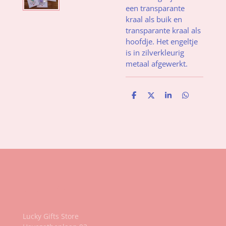
een transparante
kraal als buik en
transparante kraal als
hoofdje. Het engeltje
is in zilverkleurig
metaal afgewerkt.
D
D
S
D
e
e
h
e
l
e
a
l
e
l
r
e
n
e
n
Gegevens
Lucky Gifts Store