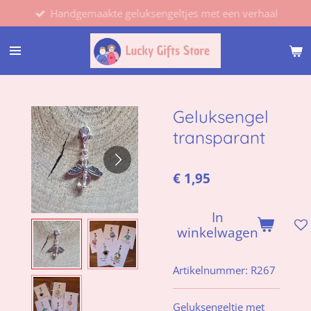
Handgemaakte geluksengeltjes met een verhaal
Ga
direct
naar
de
hoofdinhoud
Geluksengel
transparant
€ 1,95
In
winkelwagen
Artikelnummer:
R267
Geluksengeltje met