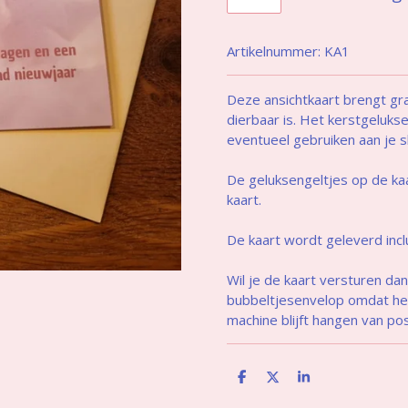
Artikelnummer:
KA1
Deze ansichtkaart brengt gr
dierbaar is. Het kerstgelukse
eventueel gebruiken aan je s
De geluksengeltjes op de kaa
kaart.
De kaart wordt geleverd incl
Wil je de kaart versturen da
bubbeltjesenvelop omdat het
machine blijft hangen van po
D
D
S
e
e
h