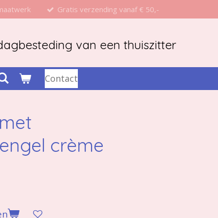
 maatwerk
Gratis verzending vanaf € 50,-
agbesteding van een thuiszitter
Contact
 met
sengel crème
en