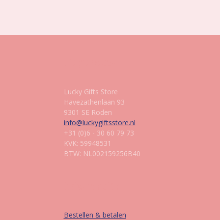
Gegevens
Lucky Gifts Store
Havezathenlaan 93
9301 SE Roden
info@luckygiftsstore.nl
+31 (0)6 - 30 60 79 73
KVK: 59948531
BTW: NL002159256B40
Informatie
Bestellen & betalen