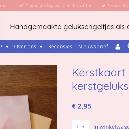
rhaal
Dagbesteding van een thuiszitter
Service &
Handgemaakte geluksengeltjes als d
P
Over ons
Recensies
Nieuwsbrief
Kerstkaart
kerstgeluk
€ 2,95
In winkelwag