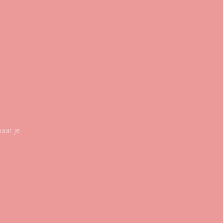
maar je
g ons op social media