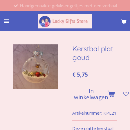
Handgemaakte geluksengeltjes met een verhaal
Ga
direct
naar
de
hoofdinhoud
Kerstbal plat
goud
€ 5,75
In
winkelwagen
Artikelnummer:
KPL21
Deze platte kerstbal