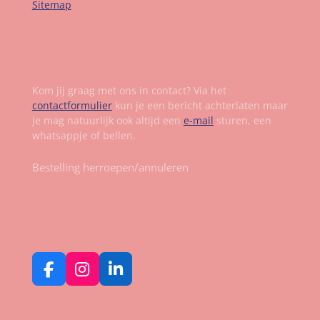
Sitemap
Contact
Kom jij graag met ons in contact? Via het
contactformulier
kun je een bericht achterlaten maar
je mag natuurlijk ook altijd een
e-mail
sturen, een
whatsappje of bellen.
Bestelling herroepen/annuleren
Volg ons op social media
F
I
L
a
n
i
c
s
n