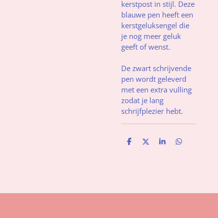
kerstpost in stijl. Deze
blauwe pen heeft een
kerstgeluksengel die
je nog meer geluk
geeft of wenst.
De zwart schrijvende
pen wordt geleverd
met een extra vulling
zodat je lang
schrijfplezier hebt.
D
D
S
D
e
e
h
e
l
e
a
l
e
l
r
e
n
e
n