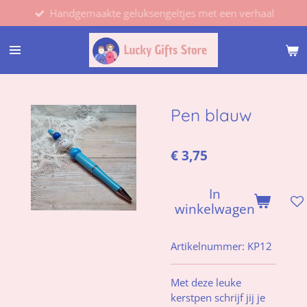
Handgemaakte geluksengeltjes met een verhaal
Ga
direct
naar
de
hoofdinhoud
Pen blauw
€ 3,75
In
winkelwagen
Artikelnummer:
KP12
Met deze leuke
kerstpen schrijf jij je