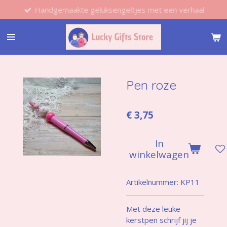
Handgemaakte geluksengeltjes met een verhaal
Ga
direct
naar
de
hoofdinhoud
Pen roze
€ 3,75
In
winkelwagen
Artikelnummer:
KP11
Met deze leuke
kerstpen schrijf jij je