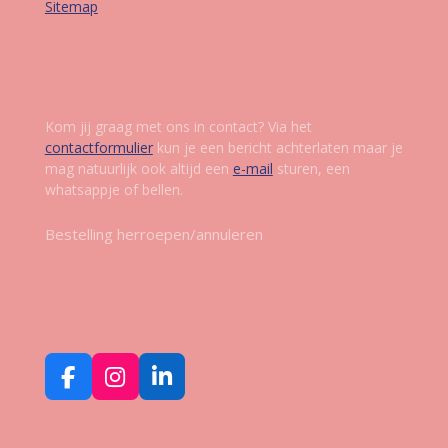
Sitemap
Contact
Kom jij graag met ons in contact? Via het
contactformulier
kun je een bericht achterlaten maar je
mag natuurlijk ook altijd een
e-mail
sturen, een
whatsappje of bellen.
Bestelling herroepen/annuleren
Volg ons op social media
F
I
L
a
n
i
c
s
n