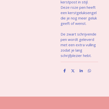
kerstpost in stijl.
Deze roze pen heeft
een kerstgeluksengel
die je nog meer geluk
geeft of wenst.
De zwart schrijvende
pen wordt geleverd
met een extra vulling
zodat je lang
schrijfplezier hebt.
D
D
S
D
e
e
h
e
l
e
a
l
e
l
r
e
n
e
n