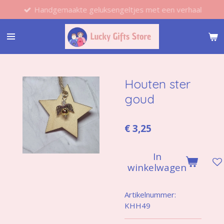
Handgemaakte geluksengeltjes met een verhaal
Ga
direct
naar
de
hoofdinhoud
Houten ster
goud
€ 3,25
In
winkelwagen
Artikelnummer:
KHH49