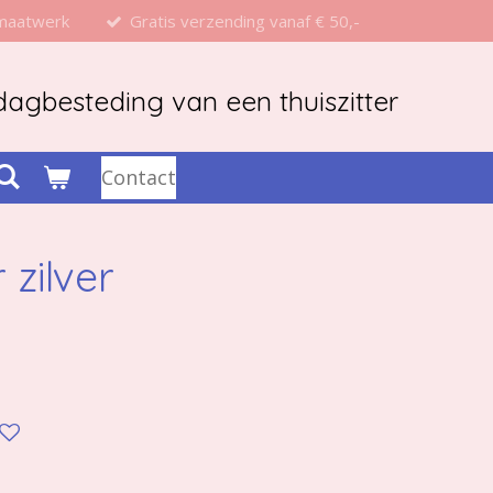
 maatwerk
Gratis verzending vanaf € 50,-
agbesteding van een thuiszitter
Contact
 zilver