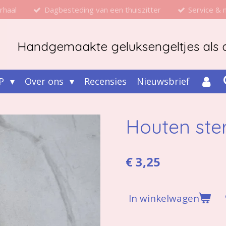
rhaal
Dagbesteding van een thuiszitter
Service &
Handgemaakte geluksengeltjes als d
P
Over ons
Recensies
Nieuwsbrief
Houten ster
€ 3,25
In winkelwagen