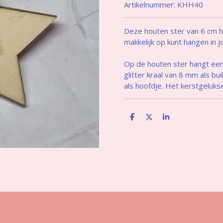
Artikelnummer:
KHH40
Deze houten ster van 6 cm h
makkelijk op kunt hangen in
Op de houten ster hangt een
glitter kraal van 8 mm als b
als hoofdje. Het kerstgelukse
D
D
S
e
e
h
l
e
a
e
l
r
n
e