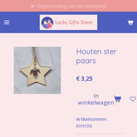
Dagbesteding van een thuiszitter
Ga
direct
naar
de
hoofdinhoud
Houten ster
paars
€ 3,25
In
winkelwagen
Artikelnummer:
KHH36